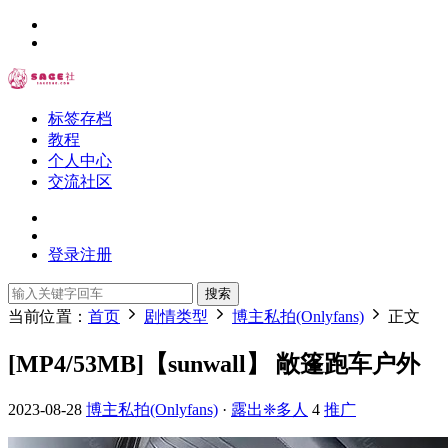
标签存档
教程
个人中心
交流社区
登录
注册
搜索
当前位置：
首页
剧情类型
博主私拍(Onlyfans)
正文
[MP4/53MB]【sunwall】 敞篷跑车户外
2023-08-28
博主私拍(Onlyfans)
·
露出❈多人
4
推广