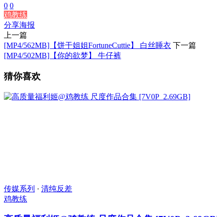
0
0
鸡教练
分享海报
上一篇
[MP4/562MB]【饼干姐姐FortuneCuttie】 白丝睡衣
下一篇
[MP4/502MB]【你的欲梦】 牛仔裤
猜你喜欢
传媒系列
·
清纯反差
鸡教练