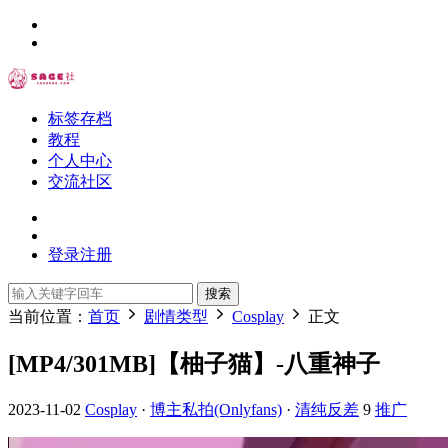
标签存档
教程
个人中心
交流社区
登录
注册
搜索
当前位置：
首页
剧情类型
Cosplay
正文
[MP4/301MB]【柚子猫】-八重神子
2023-11-02
Cosplay
·
博主私拍(Onlyfans)
·
清纯反差
9
推广