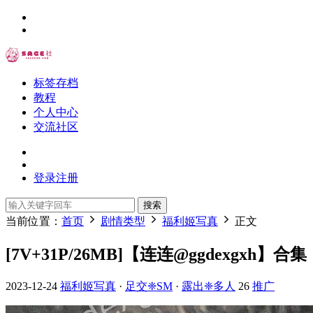
标签存档
教程
个人中心
交流社区
登录
注册
搜索
当前位置：
首页
剧情类型
福利姬写真
正文
[7V+31P/26MB]【连连@ggdexgxh】合集
2023-12-24
福利姬写真
·
足交❈SM
·
露出❈多人
26
推广