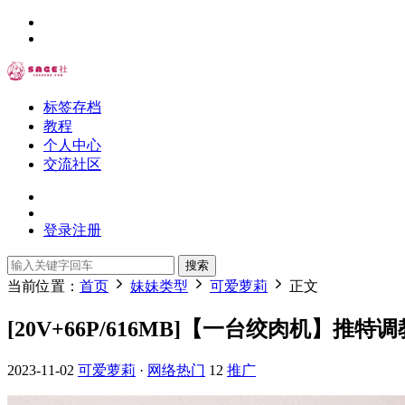
标签存档
教程
个人中心
交流社区
登录
注册
搜索
当前位置：
首页
妹妹类型
可爱萝莉
正文
[20V+66P/616MB]【一台绞肉机】推特
2023-11-02
可爱萝莉
·
网络热门
12
推广