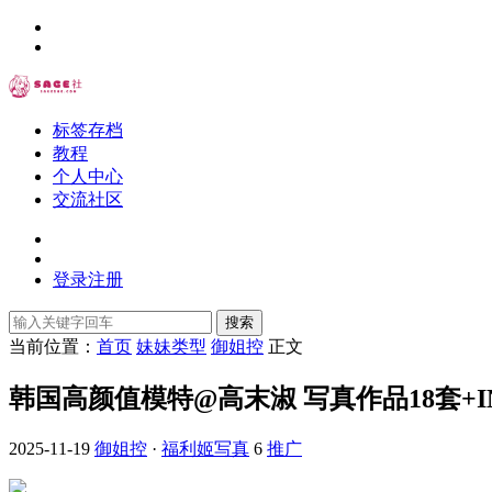
标签存档
教程
个人中心
交流社区
登录
注册
搜索
当前位置：
首页
妹妹类型
御姐控
正文
韩国高颜值模特@高末淑 写真作品18套+INS合集
2025-11-19
御姐控
·
福利姬写真
6
推广