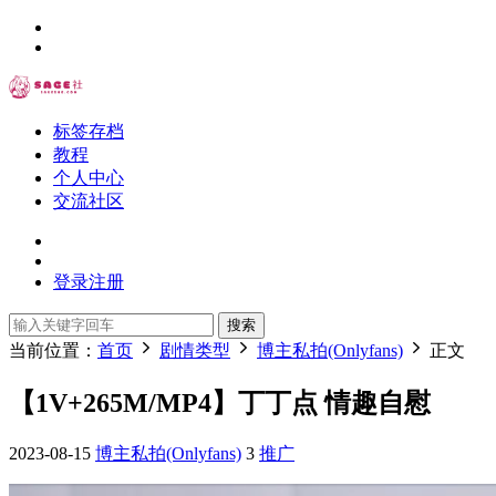
标签存档
教程
个人中心
交流社区
登录
注册
搜索
当前位置：
首页
剧情类型
博主私拍(Onlyfans)
正文
【1V+265M/MP4】丁丁点 情趣自慰
2023-08-15
博主私拍(Onlyfans)
3
推广